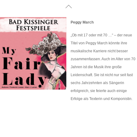
Skip
Back
to
To
content
Top
Peggy March
„Ob mit 17 oder mit 70 …“ – der neue
Titel von Peggy March könnte ihre
musikalische Karriere nicht besser
zusammenfassen. Auch im Alter von 70
Jahren ist die Musik ihre große
Leidenschaft. Sie ist nicht nur seit fast
sechs Jahrzehnten als Sängerin
erfolgreich, sie feierte auch einige
Erfolge als Texterin und Komponistin.