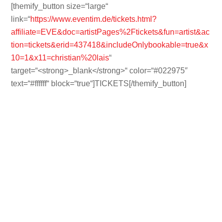
Skip
[themify_button size=“large“
to
link=“
https://www.eventim.de/tickets.html?
content
affiliate=EVE&doc=artistPages%2Ftickets&fun=artist&ac
tion=tickets&erid=437418&includeOnlybookable=true&x
10=1&x11=christian%20lais
“
target=“<strong>_blank</strong>“ color=“#022975″
text=“#ffffff“ block=“true“]TICKETS[/themify_button]