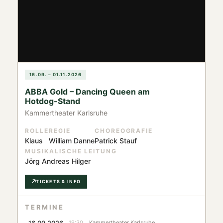
16.09. – 01.11.2026
ABBA Gold – Dancing Queen am
Hotdog-Stand
Kammertheater Karlsruhe
ROLLE
REGIE
CHOREOGRAFIE
Klaus
William Danne
Patrick Stauf
MUSIKALISCHE LEITUNG
Jörg Andreas Hilger
TICKETS & INFO
TERMINE
16.09.2026
19:30
Kammertheater Karlsruhe