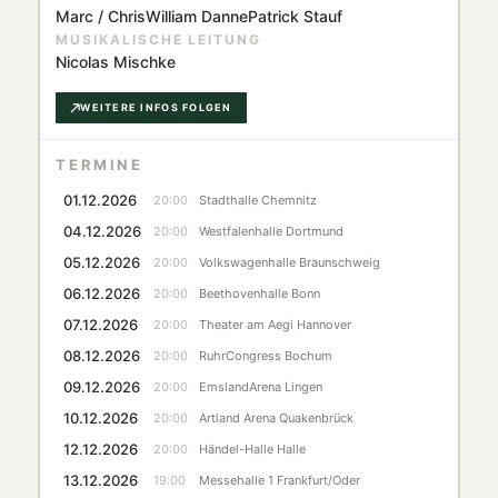
Marc / Chris
William Danne
Patrick Stauf
MUSIKALISCHE LEITUNG
Nicolas Mischke
WEITERE INFOS FOLGEN
TERMINE
01.12.2026
20:00
Stadthalle Chemnitz
04.12.2026
20:00
Westfalenhalle Dortmund
05.12.2026
20:00
Volkswagenhalle Braunschweig
06.12.2026
20:00
Beethovenhalle Bonn
07.12.2026
20:00
Theater am Aegi Hannover
08.12.2026
20:00
RuhrCongress Bochum
09.12.2026
20:00
EmslandArena Lingen
10.12.2026
20:00
Artland Arena Quakenbrück
12.12.2026
20:00
Händel-Halle Halle
13.12.2026
19:00
Messehalle 1 Frankfurt/Oder