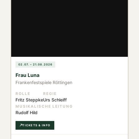
02.07. – 21.08.2026
Frau Luna
Frankenfestspiele Röttingen
ROLLE
REGIE
Fritz Steppke
Urs Schleiff
MUSIKALISCHE LEITUNG
Rudolf Hild
TICKETS & INFO